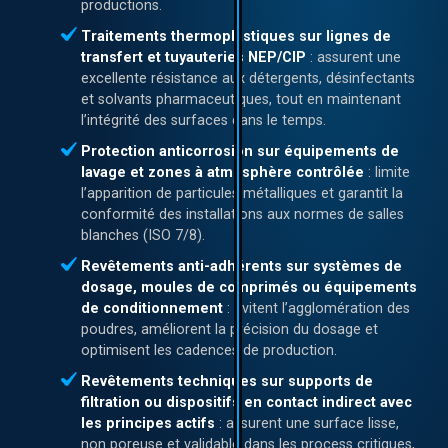
productions.
Traitements thermoplastiques sur lignes de
transfert et tuyauteries NEP/CIP
: assurent une
excellente résistance aux détergents, désinfectants
et solvants pharmaceutiques, tout en maintenant
l’intégrité des surfaces dans le temps.
Protection anticorrosion sur équipements de
lavage et zones à atmosphère contrôlée
: limite
l’apparition de particules métalliques et garantit la
conformité des installations aux normes de salles
blanches (ISO 7/8).
Revêtements anti-adhérents sur systèmes de
dosage, moules de comprimés ou équipements
de conditionnement
: évitent l’agglomération des
poudres, améliorent la précision du dosage et
optimisent les cadences de production.
Revêtements techniques sur supports de
filtration ou dispositifs en contact indirect avec
les principes actifs
: assurent une surface lisse,
non poreuse et validable dans les process critiques,